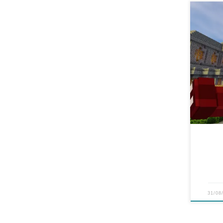
The walkin
*****
http
قناتي الثانية http://www.youtube.com/user/SsEluxX1 قناة
نسى
ومنت
*****
31/08