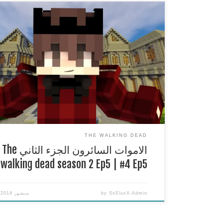
الاموات السائرون الجزء الثاني g dead season 2
Ep5 | #4 Ep5
****************************************
** قناتي الاولى ://www.youtube.com/user/SsEluxX
البث http://www.twitch.tv/sseluxx my twitter :
https://twitter.com/SsEluxX my instagram :
http://instagram.com/sseluxx اذا عجبك الفيديو لا ت
التقييم واتمنى اذا كان عندك اي اقتراحات تكتب في الك
****************************************
** لا تنسون لايك […]
THE WALKING DEAD
الاموات السائرون الجزء الثاني The
walking dead season 2 Ep5 | #4 Ep5
SsEluxX-Admin
by
منشور
/2014