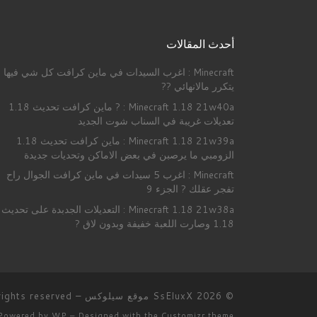
أحدث المقالات
Minecraft : اغرب السيدات في ماين كرافت كل شي فيها
يتكرر مالانهائي ??
Minecraft 1.18 21w40a : ? ماين كرافت تحديث 1.18
تعديلات غريبة في السناب شوت الجديد
Minecraft 1.18 21w39a : ماين كرافت تحديث 1.18
الزومبي ما يرصبن في بعض الاماكن وتحديات جديدة
Minecraft : اغرب 5 سيدات في ماين كرافت الجوال راح
تفجر عقلك ? الجزء 9
Minecraft 1.18 21w38a : التعديلات الجدبدة على تحديث
1.18 وصارت اللعبة خفيفة وبدون لاق ?
© 2026
SsEluxX موقع سيلوكس
– All rights reserved
Powered by
WP
– Designed with the
Customizr theme