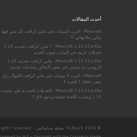
أحدث المقالات
Minecraft : اغرب السيدات في ماين كرافت كل شي فيها
يتكرر مالانهائي ??
Minecraft 1.18 21w40a : ? ماين كرافت تحديث 1.18
تعديلات غريبة في السناب شوت الجديد
Minecraft 1.18 21w39a : ماين كرافت تحديث 1.18
الزومبي ما يرصبن في بعض الاماكن وتحديات جديدة
Minecraft : اغرب 5 سيدات في ماين كرافت الجوال راح
تفجر عقلك ? الجزء 9
Minecraft 1.18 21w38a : التعديلات الجدبدة على تحديث
1.18 وصارت اللعبة خفيفة وبدون لاق ?
© 2026
SsEluxX موقع سيلوكس
– All rights reserved
Powered by
WP
– Designed with the
Customizr theme