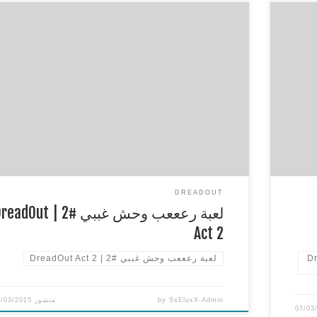
DreadOut 
لعبة رعععب وحش غببي #2 | DreadOut Act 2
******************************************
*****
http://www.t
** اللعبة على ستيم قناة البث //www.twitch.tv/sseluxx
my twitter : https://twitter.com/SsEluxX my instagram :
my t
نسى
http://instagram.com/sseluxx اذا عجبك الفيديو لا تنسى
ومنت
التقييم واتمنى اذا كان عندك اي اقتراحات تكتب في الكومن
******************************************
*****
** لا تنسون لايك وسبس كرايب ومفضلة
******************************************
*****
**
DREADOUT
لعبة رعععب وحش غببي #2 | adOut
Act 2
DreadO
لعبة رعععب وحش غببي #2 | DreadOut Act 2
SsEluxX-Admin
by
منشور
6/03/2015
07/03