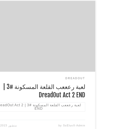
لعبة رعععب القلعة المسكونة #3 | Act 2 END
****************************************
** اللعبة على ستيم قناة البث witch.tv/sseluxx
witter : https://twitter.com/SsEluxX my instagram :
http://instagram.com/sseluxx اذا عجبك الفيديو لا ت
التقييم واتمنى اذا كان عندك اي اقتراحات تكتب في الك
****************************************
** لا تنسون لايك وسبس كرايب ومفضلة
****************************************
**
DREADOUT
لعبة رعععب القلعة المسكونة #3 |
DreadOut Act 2 END
لعبة رعععب القلعة المسكونة #3 | ut Act 2
END
SsEluxX-Admin
by
منشور
/2015