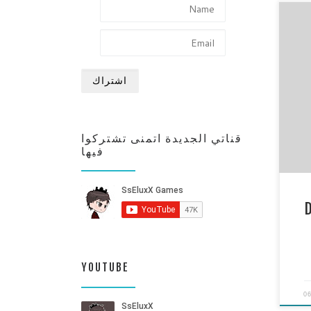
***
http:
ت
***
***
قناتي الجديدة اتمنى تشتركوا
فيها
Dre
YOUTUBE
0