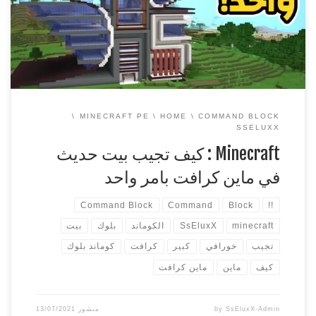
كرافت بيدروك الجوال. ولكن الان انتشرت الكثير والكثير من
الاوامر لماين كرافت بيدروك الجوال وقد تكون اكثر من تلك […]
MINECRAFT PE
HOME
COMMAND BLOCK
SSELUXX
Minecraft : كيف تجيب بيت حديث
في ماين كرافت بامر واحد
Command Block
Command
Block
!!
minecraft
SsEluxX
الكوماند
بلوك
بيت
تجيب
خورافي
كبير
كرافت
كوماند بلوك
كيف
ماين
ماين كرافت
SsEluxX-Admin
by
منشور
13/07/2021