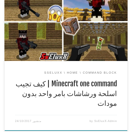
Minecraft one command | كيف تجيب اسلحة ورشاشات بامر
واحد بدون مودات
===============================================
== شكرا لكم على المشاهدة ويا ريت نقدر نوصل 1000 لايك n_n
اكتب وش افضل سلاح اعجبك n_n وياريت تنشرون هاشتاق :
#دعمSsEluxX
رابط الامر | Command Here
https://cimapminecraft.com/commands/minecraft-guns
رابط تحميل العالم | – World
[…]
SSELUXX
HOME
COMMAND BLOCK
Minecraft one command | كيف تجيب
اسلحة ورشاشات بامر واحد بدون
مودات
SsEluxX-Admin
by
منشور
24/10/2017