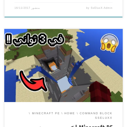
SsEluxX-Admin
by
منشور
16/11/2017
Minecraft PE | كيف تسوي فتحة عملاقة في ثواني في ماين
كرافت الجوال
===============================================
== شكرا لكم على المشاهدة ويا ريت نقدر نوصل 1000 لايك n_n
وياريت تنشرون هاشتاق : #دعمSsEluxX
افضل استضافة
سيرفرات ماين كرافت
https://www.sseluxx.com/host/
قناتي الثانية ( قناة الالعاب ) اتمنى تشتركوا فيها
[…]
MINECRAFT PE
HOME
COMMAND BLOCK
SSELUXX