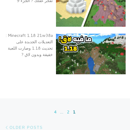
تفجر عقلك ? الجزء 9
Minecraft 1.18 21w38a :
التعديلات الجدبدة على
تحديث 1.18 وصارت اللعبة
خفيفة وبدون لاق ?
Posts navigation
4
…
2
1
sts
OLDER POSTS