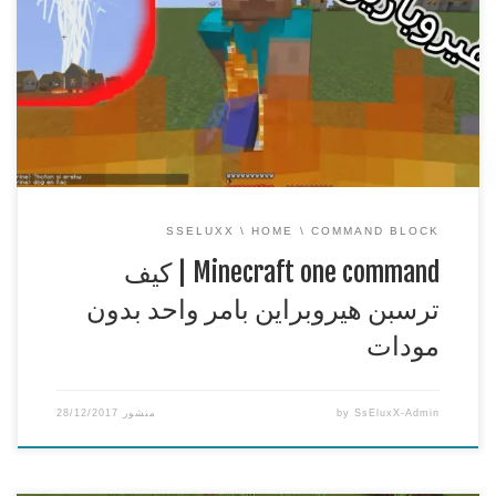
===============================================
== Minecraft one command | كيف ترسبن هيروبراين بامر واحد
بدون مودات تحديث 1.12 شكرا لكم على المشاهدة ويا ريت نقدر
نوصل 1500 لايك n_n وياريت تنشرون هاشتاق : #دعمSsEluxX
#دعمSsEluxX #دعمSsEluxX
IP : اي […]
SSELUXX
HOME
COMMAND BLOCK
Minecraft one command | كيف
ترسبن هيروبراين بامر واحد بدون
مودات
SsEluxX-Admin
by
منشور
28/12/2017