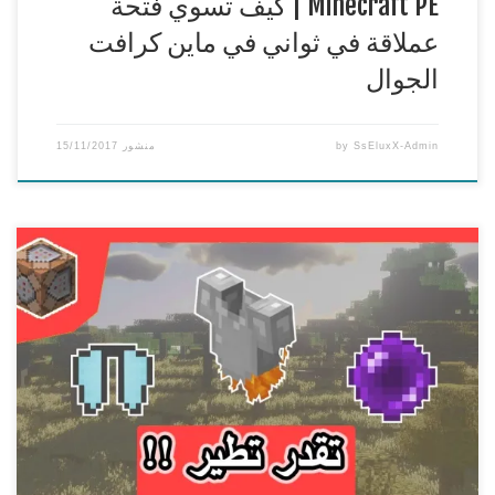
Minecraft PE | كيف تسوي فتحة
عملاقة في ثواني في ماين كرافت
الجوال
SsEluxX-Admin
by
منشور
15/11/2017
Minecraft one command | طرق جديدة للتنقل بامر واحد بدون
مودات
===============================================
== تحديث 1.10 شكرا لكم على المشاهدة ويا ريت نقدر نوصل
1000 لايك n_n اكتب وش افضل طريقة اعجبتك n_n وياريت
تنشرون هاشتاق : #دعمSsEluxX
قناة مصمم لوقو وبنر القناة |
YEGO DESIGNS ɢғx
https://www.youtube.com/channel/UCG0mAp5h2l0aPYhi8lP
[…]
gO3A