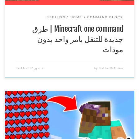
SSELUXX
HOME
COMMAND BLOCK
Minecraft one command | طرق
جديدة للتنقل بامر واحد بدون
مودات
SsEluxX-Admin
by
منشور
07/11/2017
Minecraft PE | كيف تصير ما تموت ابد في ماين كرافت الجوال
قلوب لانهائية
===============================================
== شكرا لكم على المشاهدة ويا ريت نقدر نوصل 1000 لايك n_n
وياريت تنشرون هاشتاق : #دعمSsEluxX
افضل استضافة