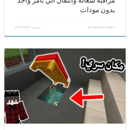
بدون مودات
SsEluxX-Admin
by
منشور
26/12/2020
كيف تسوي مكان سري تحت السرير في ماين كرافت الجوال |
MCPE/w10 : command block
===============================================
== وياريت تنشرون هاشتاق : #جيشSsEluxX
===============================================
==
افضل استضافة سيرفرات ماين كرافت PC | PE و تيم
سبيك
https://ss-host.com
===============================================
==
رابط تحميل العالم | – world
https://i.sseluxx.com/A5jG
===============================================
==
للدعم ( تبرع […]