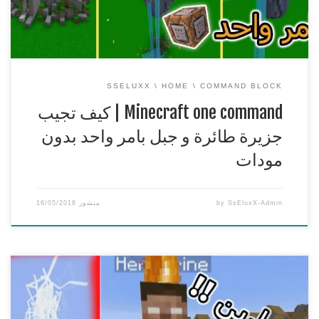
https://www.youtube.com/user/SsEluxX1
===============================================
== the […]
SSELUXX
HOME
COMMAND BLOCK
Minecraft one command | كيف تجيب
جزيرة طائرة و جبل بامر واحد بدون
مودات
SsEluxX-Admin
by
منشور
16/05/2018
Minecraft one command | كيف ترسبن هيروبراين بامر واحد
بدون مودات