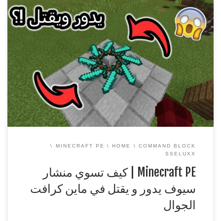
Minecraft PE | كيف تسوي منشار سيوف يدور و يقتل في ماين
كرافت الجوال
===============================================
== شكرا لكم على المشاهدة ويا ريت نقدر نوصل 1000 لايك n_n
وياريت تنشرون هاشتاق : #دعمSsEluxX
افضل استضافة
سيرفرات ماين كرافت
https://www.sseluxx.com/host/
قناتي الثانية ( قناة الالعاب ) اتمنى تشتركوا فيها […]
MINECRAFT PE
HOME
COMMAND BLOCK
SSELUXX
Minecraft PE | كيف تسوي منشار
سيوف يدور و يقتل في ماين كرافت
الجوال