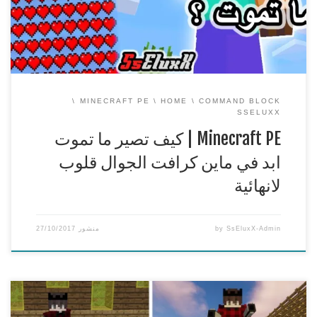
سيرفرات ماين كرافت
https://www.sseluxx.com/host/
قناتي الثانية ( قناة الالعاب ) اتمنى تشتركوا فيها […]
MINECRAFT PE
HOME
COMMAND BLOCK
SSELUXX
Minecraft PE | كيف تصير ما تموت
ابد في ماين كرافت الجوال قلوب
لانهائية
SsEluxX-Admin
by
منشور
27/10/2017