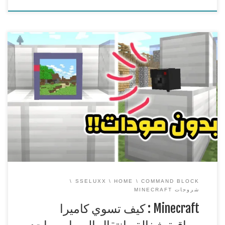
Minecraft : كيف تسوي كاميرا مراقبة شغالة وانتقال الي بامر
واحد بدون مودات
===============================================
== وياريت تنشرون هاشتاق : #جيشSsEluxX سيرفري ديسكورد
https://discord.com/invite/jCnQ5Ky
===============================================
==
افضل استضافة سيرفرات ماين كرافت PC | PE و تيم
سبيك
https://ss-host.com
===============================================
==
رابط الامر | link
https://i.sseluxx.com/izIgS
===============================================
==
للدعم ( تبرع مادي […]
SSELUXX
HOME
COMMAND BLOCK
شروحات MINECRAFT
Minecraft : كيف تسوي كاميرا
مراقبة شغالة وانتقال الي بامر واحد