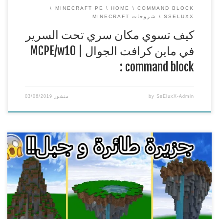
MINECRAFT PE
HOME
COMMAND BLOCK
SSELUXX
شروحات MINECRAFT
كيف تسوي مكان سري تحت السرير
في ماين كرافت الجوال | MCPE/w10
: command block
SsEluxX-Admin
by
منشور
03/06/2019
Minecraft one command | كيف تجيب جزيرة طائرة و جبل بامر
واحد بدون مودات
===============================================
== وياريت تنشرون هاشتاق : #جيشSsEluxX
رابط الامر |
Command
http://www.theredengineer.com/mountain—
floating-island-generator.html
افضل استضافة سيرفرات
ماين كرافت
https://www.sseluxx.com/host/
قناتي الثانية
( قناة الالعاب ) اتمنى تشتركوا فيها