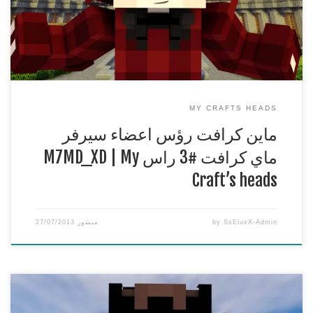
***********************************************
لا تنسون لايك وسبس كرايب ومفضلة
***********************************************
MY CRAFTS HEADS
ماين كرافت رؤس اعضاء سيرفر
ماي كرافت #3 راس M7MD_XD | My
Craft’s heads
SsEluxX-Admin
by
منشور
27/07/2013