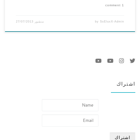
1 comment
SsEluxX-Admin
by
منشور
27/07/2013
اشتراك