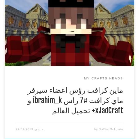
و xJadCraft+ تحميل العالم
***********************************************
قناتي القديمة http://www.youtube.com/user/SsEluxX قناتي
الجديدة http://www.youtube.com/user/iSsEluxX اذا عجبك
الفيديو لا تنسى التقييم واتمنى اذا كان عندك اي اقتراحات تكتب في
الكومنت
***********************************************
لا تنسون لايك وسبس كرايب ومفضلة
***********************************************
MY CRAFTS HEADS
ماين كرافت رؤس اعضاء سيرفر
ماي كرافت #7 راس ibrahim_k و
xJadCraft+ تحميل العالم
SsEluxX-Admin
by
منشور
27/07/2013