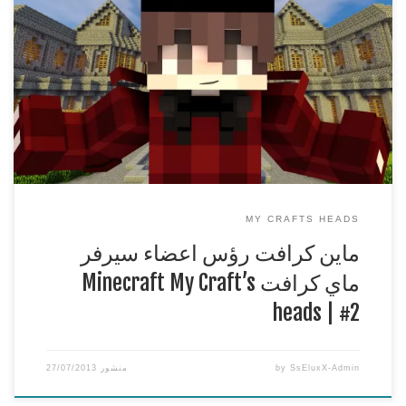
ماين كرافت رؤس اعضاء سيرفر ماي كرافت Minecraft My
Craft’s heads | #2
***********************************************
اذا عجبك الفيديو لا تنسى التقييم واتمنى اذا كان عندك اي اقتراحات
تكتب في الكومنت
***********************************************
لا تنسون لايك وسبس كرايب ومفضلة
***********************************************
MY CRAFTS HEADS
ماين كرافت رؤس اعضاء سيرفر
ماي كرافت Minecraft My Craft’s
heads | #2
SsEluxX-Admin
by
منشور
27/07/2013