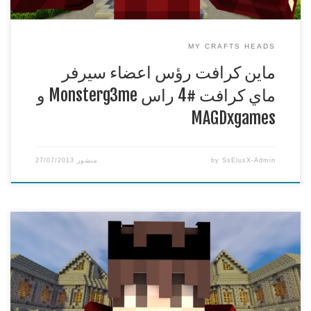
MY CRAFTS HEADS
ماين كرافت رؤس اعضاء سيرفر
ماي كرافت #4 راس Monsterg3me و
MAGDxgames
SsEluxX-Admin
by
منشور
27/07/2013
ماين كرافت رؤس اعضاء سيرفر ماي كرافت #3 راس
M7MD_XD | My Craft’s heads
***********************************************
اذا عجبك الفيديو لا تنسى التقييم واتمنى اذا كان عندك اي اقتراحات
تكتب في الكومنت