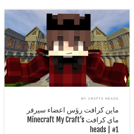
ماين كرافت رؤس اعضاء سيرفر ماي كرافت Minecraft My
Craft’s heads | #1
***********************************************
اذا عجبك الفيديو لا تنسى التقييم واتمنى اذا كان عندك اي اقتراحات
تكتب في الكومنت
***********************************************
لا تنسون لايك وسبس كرايب ومفضلة
***********************************************
MY CRAFTS HEADS
ماين كرافت رؤس اعضاء سيرفر
ماي كرافت Minecraft My Craft’s
heads | #1