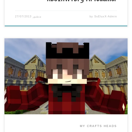
SsEluxX-Admin
by
منشور
27/07/2013
ماين كرافت رؤس اعضاء سيرفر ماي كرافت #5 راس
aBoAlHrG و Ayoub6669
***********************************************
قناتي الاولى http://www.youtube.com/user/SsEluxX قناتي
الجديدة http://www.youtube.com/user/iSsEluxX اذا عجبك
الفيديو لا تنسى التقييم واتمنى اذا كان عندك اي اقتراحات تكتب في
الكومنت
***********************************************
لا تنسون لايك وسبس كرايب ومفضلة
***********************************************
MY CRAFTS HEADS