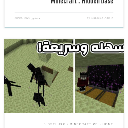
Minecraft : Hidden base
SsEluxX-Admin
by
منشور
28/06/2020
كيف تسوي اسهل واسرع اندرمان واكس بي فارم في ماين
كرافت | Minecraft : XP Farm
===============================================
== طبعا الطريقة تشتغل في ماين كرافت الكمبيوتر و الجوال
وياريت تنشرون هاشتاق : #جيشSsEluxX
===============================================
==
افضل استضافة سيرفرات ماين كرافت PC | PE و تيم
سبيك
https://ss-host.com
للدعم ( تبرع […]
SSELUXX
MINECRAFT PE
HOME