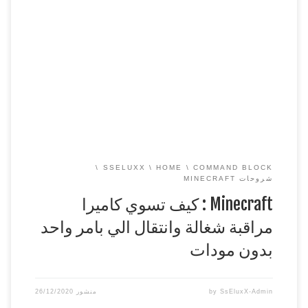
===============================================
== وياريت تنشرون هاشتاق : #جيشSsEluxX سيرفري ديسكورد
https://discord.com/invite/jCnQ5Ky
===============================================
==
افضل استضافة سيرفرات ماين كرافت PC | PE و تيم
سبيك
https://ss-host.com
===============================================
==
رابط الامر | link
https://i.sseluxx.com/izIgS
===============================================
==
للدعم ( تبرع مادي […]
SSELUXX
HOME
COMMAND BLOCK
شروحات MINECRAFT
Minecraft : كيف تسوي كاميرا
مراقبة شغالة وانتقال الي بامر واحد
بدون مودات
SsEluxX-Admin
by
منشور
26/12/2020