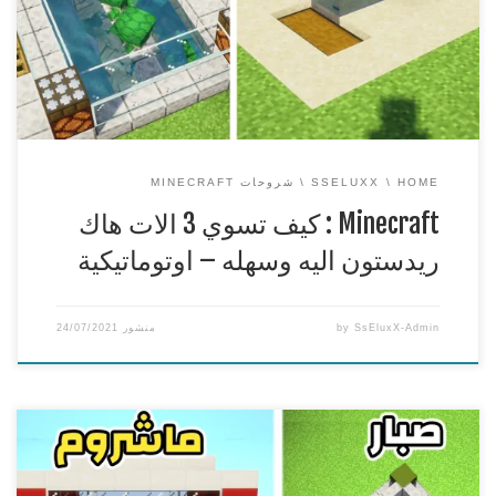
الحياة الواقعية فقط وانما ايضا في الالعاب الالات الاوتوماتيكية
والالية مساعدة كثيرا .وخاصة في ماين […]
HOME
SSELUXX
شروحات MINECRAFT
Minecraft : كيف تسوي 3 الات هاك
ريدستون اليه وسهله – اوتوماتيكية
SsEluxX-Admin
by
منشور
24/07/2021