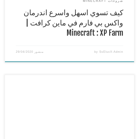
شروحات MINECRAFT
كيف تسوي اسهل واسرع اندرمان
واكس بي فارم في ماين كرافت |
Minecraft : XP Farm
SsEluxX-Admin
by
منشور
29/04/2020
كيف تسوي مكان سري مستحيل ينكشف في ماين كرافت |
Minecraft : Hidden base
===============================================
== وياريت تنشرون هاشتاق : #جيشSsEluxX
===============================================
==
افضل استضافة سيرفرات ماين كرافت PC | PE و تيم
سبيك
https://ss-host.com
للدعم ( تبرع مادي ) هنا n_n
https://streamlabs.com/sseluxx
===============================================