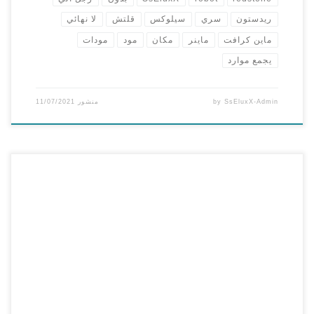
ريدستون
سري
سيلوكس
قلتش
لا نهائي
ماين كرافت
ماينر
مكان
مود
مودات
يجمع موارد
SsEluxX-Admin
by
منشور
11/07/2021
Minecraft : كيف تسوي رجل الي قلتش يجمع لك موارد ويدخل
الكهوف بدون مودات احيانا وانت تلعب ماين كرافت تصل الى
مرحلة تحتاج الى الكثير من الموارد, ومع كثرة المشاريع قد لا تجد
الوقت الكافي للذهاب الى الكهوف والبحث عن موارد, او حتى
الذهاب الى النذر وهي رحلة خطيرة جدا. […]