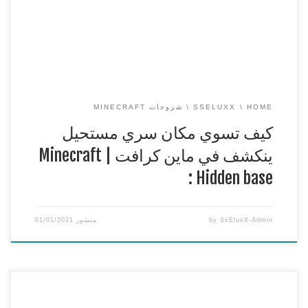
==
افضل استضافة سيرفرات ماين كرافت PC | PE و تيم
سبيك
https://ss-host.com
===============================================
==
للدعم ( تبرع مادي ) هنا n_n
https://streamlabs.com/sseluxx
===============================================
== […]
HOME
SSELUXX
شروحات MINECRAFT
كيف تسوي مكان سري مستحيل
ينكشف في ماين كرافت | Minecraft
: Hidden base
SsEluxX-Admin
by
منشور
01/01/2021
Minecraft : كيف تسوي كاميرا مراقبة شغالة وانتقال الي بامر
واحد بدون مودات