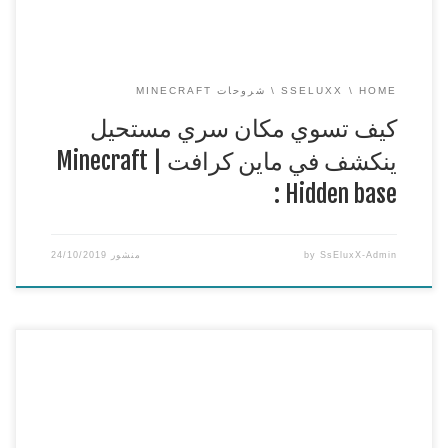
==
قناتي الثانية ( […]
HOME
SSELUXX
شروحات MINECRAFT
كيف تسوي مكان سري مستحيل
ينكشف في ماين كرافت | Minecraft
: Hidden base
SsEluxX-Admin
by
منشور
24/10/2019
كيف تسوي ايرون فارم سهله في ماين كرافت الجوال |
MCPE/w10 : Iron farm
===============================================
== وياريت تنشرون هاشتاق : #جيشSsEluxX
===============================================