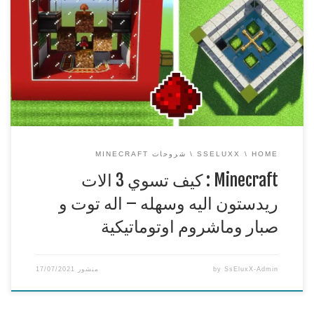
Minecraft : كيف تسوي 3 الات ريدستون اليه وسهله – اله توت و
صبار وماشروم اوتوماتيكية .في كل مكان الالات تساعد على تسهيل
الحياة فهي قد تغنيك عن بعض العمل وتقوم به بدلا عنك ,وهذا
الشي لا يقتصر على الحياة الواقعية فقط وانما ايضا في الالعاب
الالات الاوتوماتيكية والالية مساعدة […]
HOME
SSELUXX
شروحات MINECRAFT
Minecraft : كيف تسوي 3 الات
ريدستون اليه وسهله – اله توت و
صبار وماشروم اوتوماتيكية
SsEluxX-Admin
by
منشور
17/07/2021