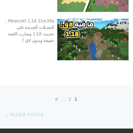
Minecraft 1.18 21w38a :
التعديلات الجدبدة على
تحديث 1.18 وصارت اللعبة
خفيفة وبدون لاق ?
Posts navigation
6
…
2
1
sts
OLDER POSTS