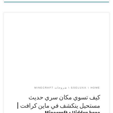
كيف تسوي مكان سري حديث مستحيل ينكشف في ماين كرافت |
Minecraft : Hidden base
===============================================
== كيف تسوي مكان سري حديث مستحيل ينكشف في ماين
كرافت | Minecraft : Hidden base شكرا لكم على المشاهدة ويا
ريت نقدر نوصل 5000 لايك n_n وياريت تنشرون هاشتاق :
#جيشSsEluxX
===============================================
==
افضل […]
HOME
SSELUXX
شروحات MINECRAFT
كيف تسوي مكان سري حديث
مستحيل ينكشف في ماين كرافت |