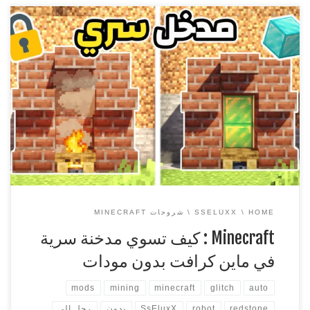
Minecraft : كيف تسوي مدخنة سرية في ماين كرافت بدون
مودات الاماكن السرية في ماين كرافت لها الكثير والكثير من
الاشكال والوظائف. قد تكون احيانا في وضع لا يسمح لك بوضع
اغراضك الثمينه في صندوق داخل منزلك فقط, ولهذا اسباب كثيره
ومنها وجود متطفلين قد يتسببون في فقدانك لها او […]
HOME
SSELUXX
شروحات MINECRAFT
Minecraft : كيف تسوي مدخنة سرية
في ماين كرافت بدون مودات
mods
mining
minecraft
glitch
auto
redstone
robot
SsEluxX
بدون
رجل الي