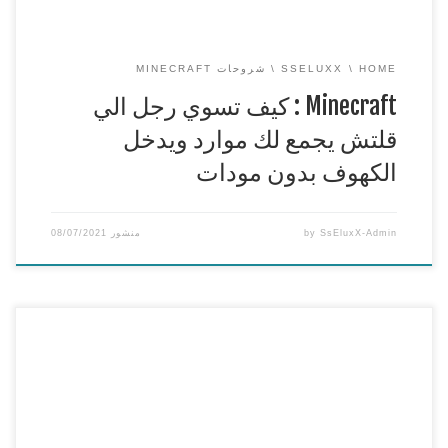
HOME
SSELUXX
شروحات MINECRAFT
Minecraft : كيف تسوي رجل الي
قلتش يجمع لك موارد ويدخل
الكهوف بدون مودات
SsEluxX-Admin
by
منشور
08/07/2021
كيف تسوي مكان سري مستحيل ينكشف في ماين كرافت |
Minecraft : Hidden base
===============================================
== وياريت تنشرون هاشتاق : #جيشSsEluxX سيرفري ديسكورد
https://discord.com/invite/jCnQ5Ky
===============================================