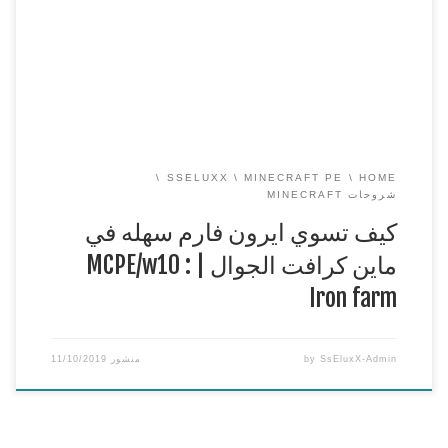
==
افضل استضافة سيرفرات ماين كرافت PC | PE و تيم
سبيك
https://ss-host.com
للدعم ( تبرع مادي ) هنا n_n
https://streamlabs.com/sseluxx
===============================================
==
قناتي الثانية ( […]
SSELUXX
MINECRAFT PE
HOME
شروحات MINECRAFT
كيف تسوي ايرون فارم سهله في
ماين كرافت الجوال | MCPE/w10 :
Iron farm
SsEluxX-Admin
by
منشور
11/10/2019