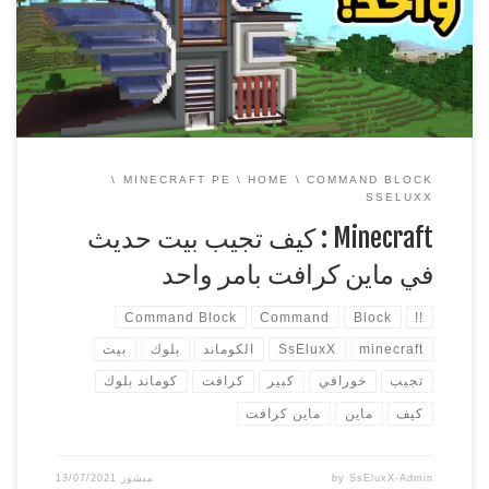
كرافت بيدروك الجوال. ولكن الان انتشرت الكثير والكثير من
الاوامر لماين كرافت بيدروك الجوال وقد تكون اكثر من تلك […]
MINECRAFT PE
HOME
COMMAND BLOCK
SSELUXX
Minecraft : كيف تجيب بيت حديث
في ماين كرافت بامر واحد
Command Block
Command
Block
!!
minecraft
SsEluxX
الكوماند
بلوك
بيت
تجيب
خورافي
كبير
كرافت
كوماند بلوك
كيف
ماين
ماين كرافت
SsEluxX-Admin
by
منشور
13/07/2021