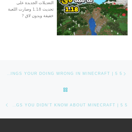
التعديلات الجدبدة على
تحديث 1.18 وصارت اللعبة
خفيفة وبدون لاق ?
تصفح التدوينة
Previous post
5 THINGS YOUR DOING WRONG IN MINECRAFT | 5 اشياء نسويها خطأ في ماين كرافت
BACK TO POST LIST
ost
5 THINGS YOU DIDN’T KNOW ABOUT MINECRAFT | 5 اشياء ما تعرفها عن ماين كرافت