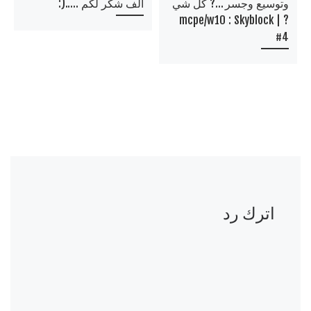
وتوسيع وجسر …? كل شي
الف شكر لكم …..(:
? | mcpe/w10 : Skyblock
#4
اترك رد