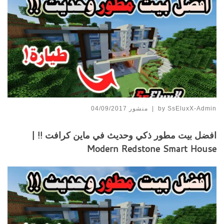
SsEluxX-Admin
by
|
منشور
04/09/2017
افضل بيت مطور ذكي وحديث في ماين كرافت !! |
Modern Redstone Smart House