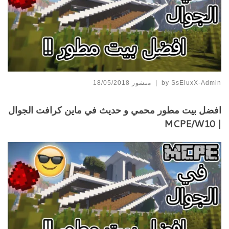
SsEluxX-Admin
by
|
منشور
18/05/2018
افضل بيت مطور محمي و حديث في ماين كرافت الجوال
| MCPE/W10