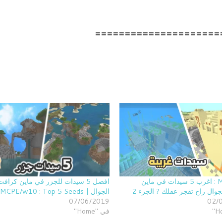
=====================
Minecraft : اغرب 5 سيدات في ماين
افضل 5 سيدات للجزر في ماين كرافت
وال راح تفجر عقلك ? الجزء 2
الجوال | MCPE/w10 : Top 5 Seeds
07/06/2019
02/
في "Home"