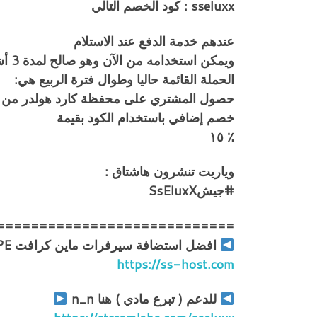
sseluxx : كود الخصم التالي
عندهم خدمة الدفع عند الاستلام
ويمكن استخدامه من الآن وهو صالح لمدة 3 أشهر
الحملة القائمة حاليا وطوال فترة الربيع هي:
حصول المشتري على محفظة كارد هولدر من نوع
خصم إضافي باستخدام الكود بقيمة
٪ ١٥
وياريت تنشرون هاشتاق :
#جيشSsEluxX
============================
افضل استضافة سيرفرات ماين كرافت PC | PE و تيم سبيك
https://ss-host.com
للدعم ( تبرع مادي ) هنا n_n