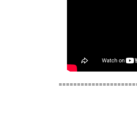
=====================