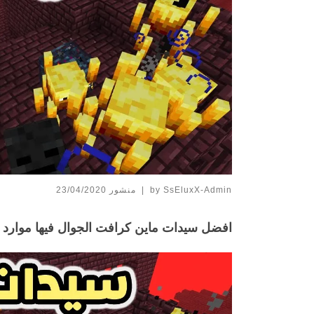
SsEluxX-Admin
by
|
منشور
23/04/2020
افضل سيدات ماين كرافت الجوال فيها موارد ودايموند كثير 