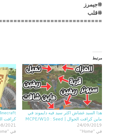
#جيمرز
#قلب
============================
مرتبط
هذا السيد غشاش اكثر سيد فيه دايموند في
ماين كرافت الجوال | MCPE/W10 : Seed
كرافت الج
08/2021
24/09/2019
في "Home"
في "Home"