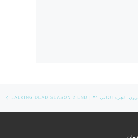
ost
الاموات السائرون الجزء الثاني THE WALKING DEAD SEASON 2 END | #4
يفات