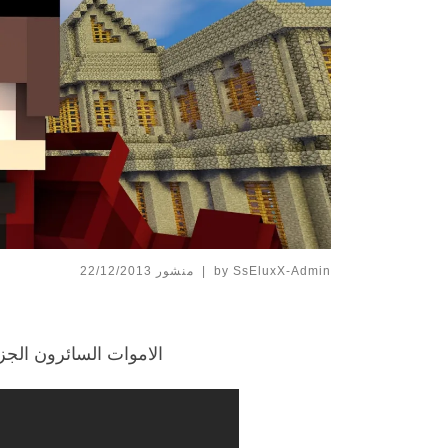
SsEluxX-Admin
by
|
منشور
22/12/2013
الاموات السائرون الجزء الثاني  season 2 | #3