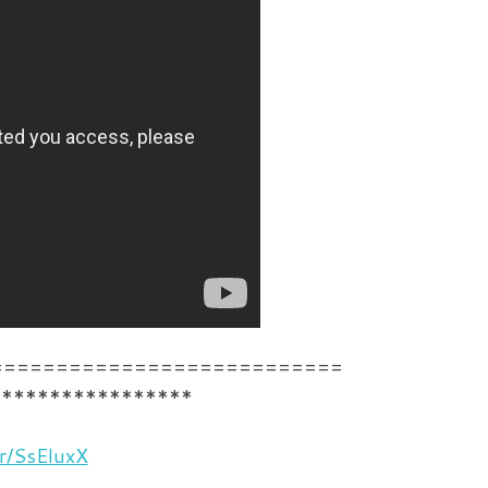
===========================
*****************
r/SsEluxX