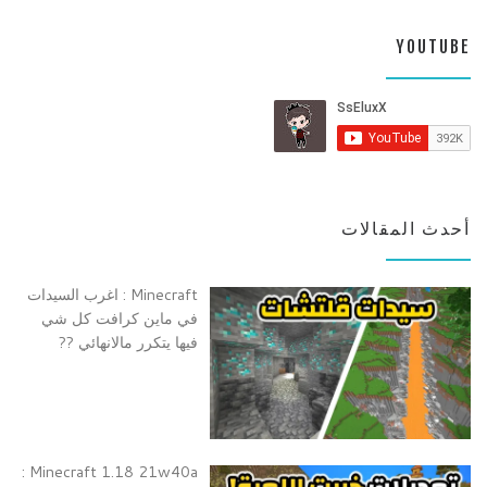
YOUTUBE
أحدث المقالات
Minecraft : اغرب السيدات
في ماين كرافت كل شي
فيها يتكرر مالانهائي ??
Minecraft 1.18 21w40a :