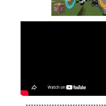
******************************