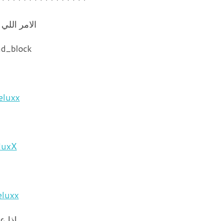
الامر اللي
d_block/
eluxx
luxX
eluxx
اذا ع