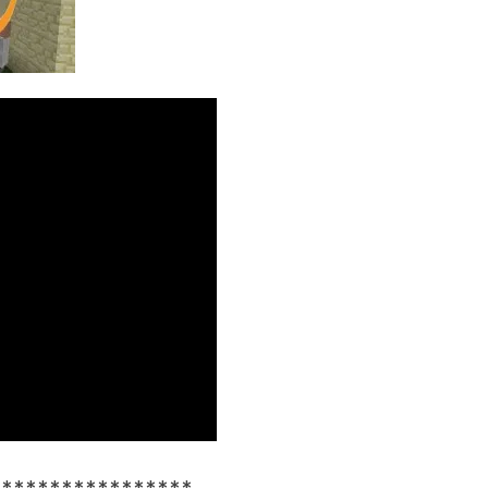
*****************