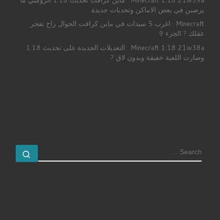
يرصبن في بعض الاماكن وتحديات جديدة
Minecraft : اغرب 5 سيدات في ماين كرافت الجوال راح تفجر
عقلك ? الجزء 9
Minecraft 1.18 21w38a : التعديلات الجدبدة على تحديث 1.18
وصارت اللعبة خفيفة وبدون لاق ?
SEARCH
earch …