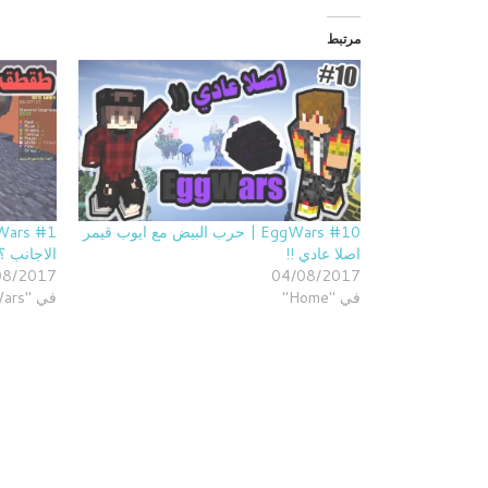
مرتبط
EggWars #10 | حرب البيض مع ايوب قيمر
اصلا عادي !!
الاجانب ؟
08/2017
04/08/2017
في "Home"
في "BedWars | حرب السرير"