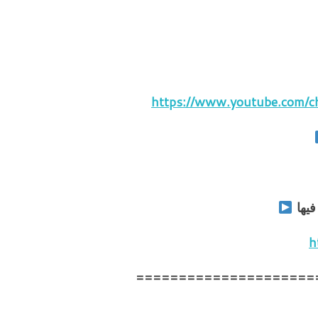
https://www.youtube.com
 فيها
h
=====================