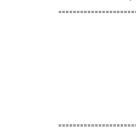
=====================
=====================