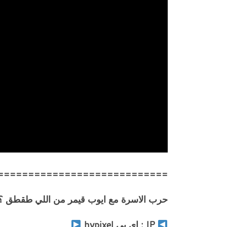
============================
حرب الاسرة مع ايوب قيمر من اللي طقطق ؟؟ ( وجه 
IP : اي بي hypixel