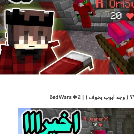
ايوب يخوف ) | BedWars #2