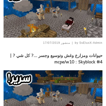
SsEluxX-Admin
by
|
منشور
17/07/2019
حيوانات ومزارع وغش وتوسيع وجسر …? كل شي ? |
mcpe/w10 : Skyblock #4