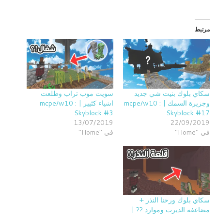
مرتبط
سكاي بلوك بنيت شي جديد
سويت موب تراب وطلعت
وجزيرة السمك | mcpe/w10 :
اشياء كثيير | mcpe/w10 :
Skyblock #3
Skyblock #17
13/07/2019
22/09/2019
في "Home"
في "Home"
سكاي بلوك ورحنا النذر +
مضاعفة الديرت وموارد ?? |