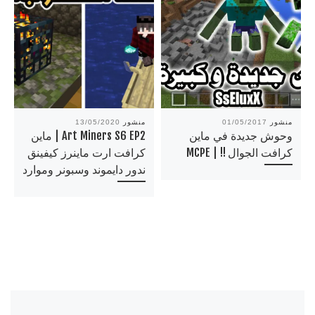
منشور
01/05/2017
منشور
13/05/2020
وحوش جديدة في ماين
Art Miners S6 EP2 | ماين
كرافت الجوال !! | MCPE
كرافت ارت ماينرز كيفينق
ندور دايموند وسبونر وموارد