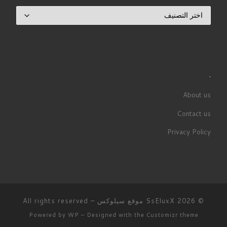
تصنيفات
.
About us
Contact us
Privacy Policy
© 2026
SsEluxX موقع سيلوكس
– All rights reserved
Powered by
WP
– Designed with the
Customizr theme