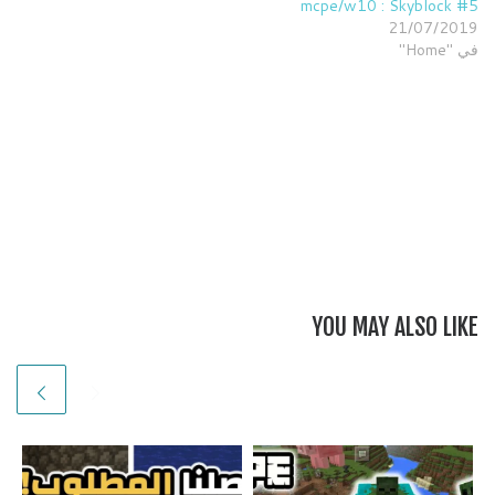
mcpe/w10 : Skyblock #5
21/07/2019
في "Home"
YOU MAY ALSO LIKE