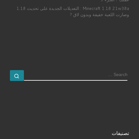
Minecraft 1.18 21w38a : التعديلات الجدبدة على تحديث 1.18
وصارت اللعبة خفيفة وبدون لاق ?
SEARCH
earch …
تصنيفات