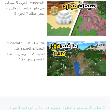
Minecraft : اغرب 5 سيدات
في ماين كرافت الجوال راح
تفجر عقلك ? الجزء 9
Minecraft 1.18 21w38a :
التعديلات الجدبدة على
تحديث 1.18 وصارت اللعبة
خفيفة وبدون لاق ?
تصفح التدوينة
Previous post
تعلم الريدستون خطوة خطوة في ماين كرافت الجوال | MCPE/W10 : REDSTONE