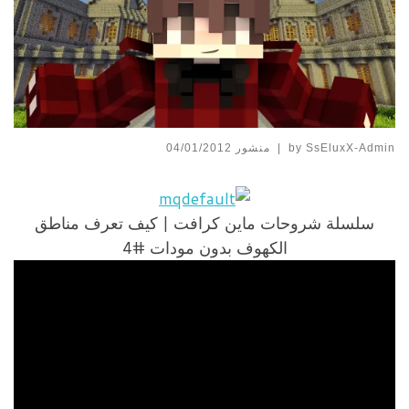
SsEluxX-Admin
by
|
منشور
04/01/2012
سلسلة شروحات ماين كرافت | كيف تعرف مناطق
الكهوف بدون مودات #4