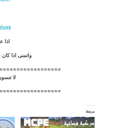
eluxx
اذا ع
واتمنى اذا كان
==================
لا تنسو
==================
مرتبط