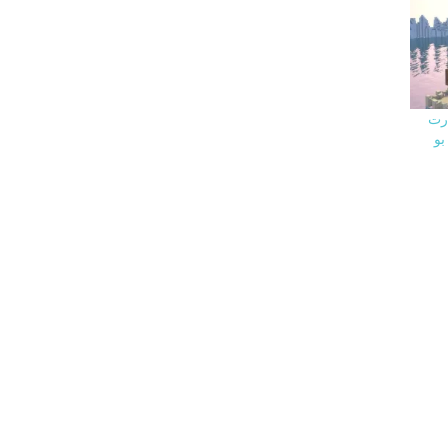
فت ارت
بو