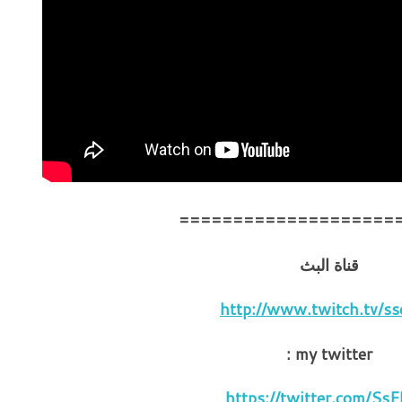
====================
قناة البث
http://www.twitch.tv/ss
my twitter :
https://twitter.com/SsE