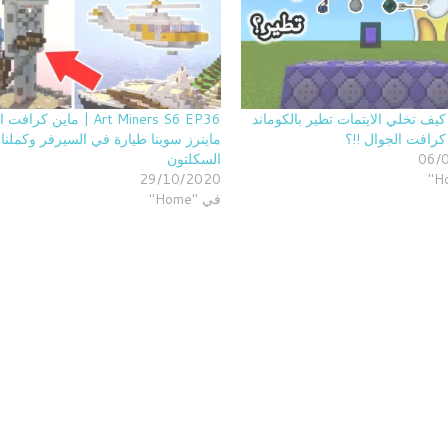
M | كيف تخلي الايتمات تطير بالكوماند
Art Miners S6 EP36 | ماين كرا
رافت الجوال !!؟
ماينرز سوينا طيارة في السيرفر وكملنا 
06/
السكلتون
29/10/2020
في "Home"