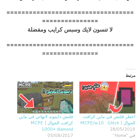
==================================
===============
لا تنسون لايك وسبس كرايب ومفضلة
==================================
===============
مرتبط
اخطر قلتش في ماين كرافت
قلتش دايموند لانهائي في ماين
الجوال | MCPE/w10 : Glitch
كرافت الجوال | MCPE
1000+ diamond
28/05/2019
في "Home"
05/08/2017