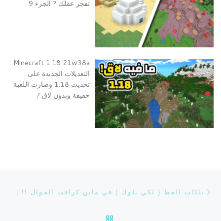
تفجر عقلك ? الجزء 9
Minecraft 1.18 21w38a :
التعديلات الجدبدة على
تحديث 1.18 وصارت اللعبة
خفيفة وبدون لاق ?
تصفح التدوينة
Previous post
بلكات الحظ ( لكي بلوك ) في ماين كرافت الجوال !! | LUCKY BLOCKS IN MCPE
BACK TO POST LIST