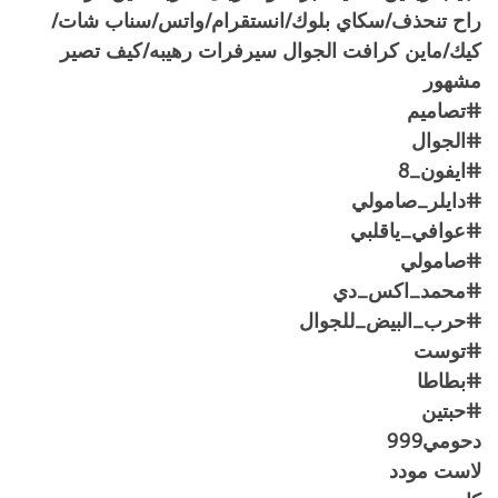
راح تنحذف/سكاي بلوك/انستقرام/واتس/سناب شات/
كيك/ماين كرافت الجوال سيرفرات رهيبه/كيف تصير
مشهور
#تصاميم
#الجوال
#ايفون_8
#دايلر_صامولي
#عوافي_ياقلبي
#صامولي
#محمد_اكس_دي
#حرب_البيض_للجوال
#توست
#بطاطا
#حبتين
دحومي999
لاست مودد