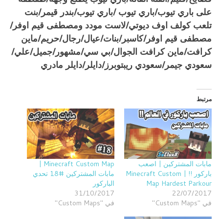
على باري تيوب/باري تيوب /باري تيوب/بندر قيمر/بنت
تلعب كولف اوف ديوتي/لاست مودد ومصطفى قيم اوفر/
مصطفى قيم اوفر/كاسبر/بنات/عيال/رجال/حريم/ماين
كرافت/ماين كرافت الجوال/بي سي/مشهور/جميل/علي/
سعودي جيمر/سعودي ريبتوبرز/دايلر/دايلر مادري
مرتبط
مابات المشتركين | اصعب
Minecraft Custom Map |
باركور !! | Minecraft Custom
مابات المشتركين #18 تحدي
Map Hardest Parkour
الباركور
31/10/2017
22/07/2017
في "Custom Maps"
في "Custom Maps"