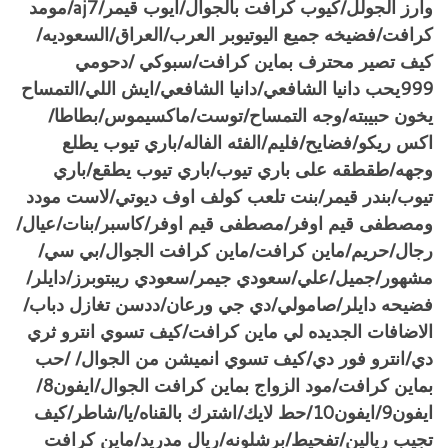
وارز الجولل/كيوب كرافت بالجوال/ايوب قيمر/aj7/مومد
كرافت/فضيخه جميع اليوتيوبر العرب/العراق/السعوديه/
كيف تصير محترف بماين كرافت/سبوكي /دحومي
999يحب دانيا الشافعي/دانيا الشافعي/ايش اللي/التمساح
يخون حبيبته/وجه التمساح/توست/ماكسيموس/بطاطا/
اكس ريكو/فضايح/فليم/الفئه الفاله/باري تيوب يطلع
وجهه/طقطقه على باري تيوب/باري تيوب يطقع/باري
تيوب/بندر قيمر/بنت تلعب كولف اوف ديوتي/لاست مودد
ومصطفى قيم اوفر/مصطفى قيم اوفر/كاسبر/بنات/عيال/
رجال/حريم/ماين كرافت/ماين كرافت الجوال/بي سي/
مشهور/جميل/علي/سعودي جيمر/سعودي ريبتوبرز/دايلر/
فضيحه دايلر/صامولي/دي جي ورعان/ددسن تغازل دباب/
الاضافات الجديده لي ماين كرافت/كيف تسوي انترو ثري
دي/انترو فور دي/كيف تسوي انميشن من الجوال/ /حب
بماين كرافت/مود الزواج بماين كرافت الجوال/ايفون8/
ايفون9/ايفون10/حط لايك/اشترك بالقناه/يا/شاطر/كيف
تجيب ريالين/تفحيط/برشلونه/ريال مدريد/ماين كرافت