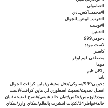
#صامولي
#محمد_اكس_دي
#حرب_البيض_للجوال
#توست
#حبتين
دحومي999
لاست مودد
كاسبر
مصطفى قيم اوفر
موها
راكان تايم
باندا
دحومي999/سبوكي/دفل ستيشن/ماين كرافت الجوال
افضل تحديث/تحديث اسطوري لي ماين كرافت/لاست
مودد/اوزمس/عكس/ثنيان خالد شيعي/فضيح فضيحه ثنيان
خالد/خواطر14/كذبات انتشرت بالعالم/سكاي وارز/سكاي