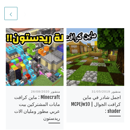
منشور
31/05/2019
منشور
26/08/2020
اجمل شادر في ماين
Minecraft : ماين كرافت
كرافت الجوال | MCPE/w10
مابات المشتركين بيت
: shader
عربي مطور ومليان الات
ريدستون