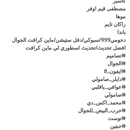
كاسبر
مصطفى قيم اوفر
موها
راكان تايم
باندا
دحومي999/سبوكي/دفل ستيشن/ماين كرافت الجوال
افضل تحديث/تحديث اسطوري لي ماين كرافت
#تصاميم
#الجوال
#ايفون_8
#دايلر_صامولي
#عوافي_ياقلبي
#صامولي
#محمد_اكس_دي
#حرب_البيض_للجوال
#توست
#حبتين