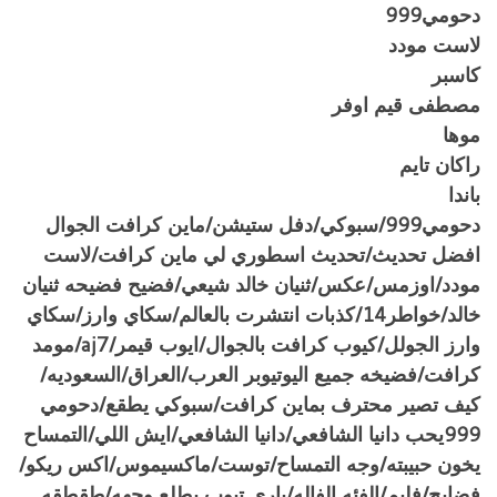
دحومي999
لاست مودد
كاسبر
مصطفى قيم اوفر
موها
راكان تايم
باندا
دحومي999/سبوكي/دفل ستيشن/ماين كرافت الجوال
افضل تحديث/تحديث اسطوري لي ماين كرافت/لاست
مودد/اوزمس/عكس/ثنيان خالد شيعي/فضيح فضيحه ثنيان
خالد/خواطر14/كذبات انتشرت بالعالم/سكاي وارز/سكاي
وارز الجولل/كيوب كرافت بالجوال/ايوب قيمر/aj7/مومد
كرافت/فضيخه جميع اليوتيوبر العرب/العراق/السعوديه/
كيف تصير محترف بماين كرافت/سبوكي يطقع/دحومي
999يحب دانيا الشافعي/دانيا الشافعي/ايش اللي/التمساح
يخون حبيبته/وجه التمساح/توست/ماكسيموس/اكس ريكو/
فضايح/فليم/الفئه الفاله/باري تيوب يطلع وجهه/طقطقه