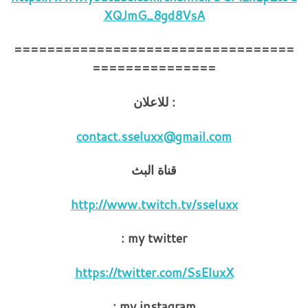
XQJmG_8gd8VsA
==================================
===============
: للاعلان
contact.sseluxx@gmail.com
قناة البث
http://www.twitch.tv/sseluxx
my twitter :
https://twitter.com/SsEluxX
my instagram :