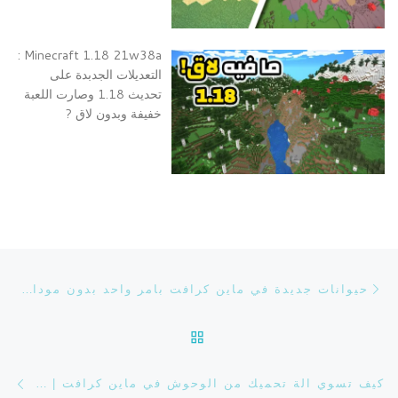
Minecraft 1.18 21w38a :
التعديلات الجدبدة على
تحديث 1.18 وصارت اللعبة
خفيفة وبدون لاق ?
تصفح التدوينة
Previous post
حيوانات جديدة في ماين كرافت بامر واحد بدون مودات | MINECRAFT
BACK TO POST LIST
ost
كيف تسوي الة تحميك من الوحوش في ماين كرافت | MINECRAFT