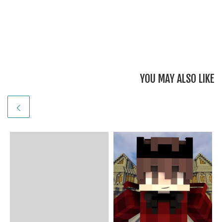
*******************
********* لا تنسون لايك
وسبس كرايب ومفضلة
*******************
*******************
*********
YOU MAY ALSO LIKE