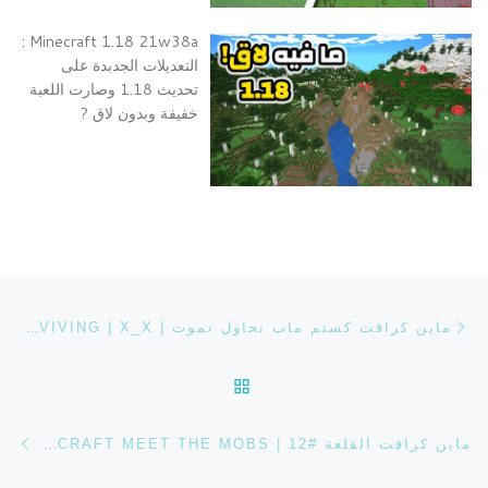
Minecraft 1.18 21w38a :
التعديلات الجدبدة على
تحديث 1.18 وصارت اللعبة
خفيفة وبدون لاق ?
تصفح التدوينة
Previous post
ماين كرافت كستم ماب نحاول نموت | MINECRAFT NOT ABOUT SURVIVING | X_X
BACK TO POST LIST
ost
ماين كرافت القلعة #12 | MINECRAFT MEET THE MOBS