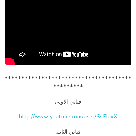
**************************************
*********
قناتي الاولى
http://www.youtube.com/user/SsEluxX
قناتي الثانية