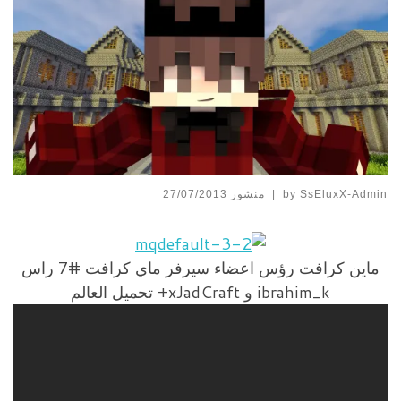
SsEluxX-Admin
by
|
منشور
27/07/2013
ماين كرافت رؤس اعضاء سيرفر ماي كرافت #7 راس
ibrahim_k و xJadCraft+ تحميل العالم