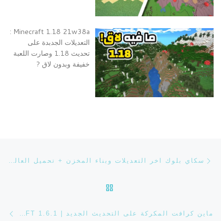
Minecraft 1.18 21w38a :
التعديلات الجدبدة على
تحديث 1.18 وصارت اللعبة
خفيفة وبدون لاق ?
تصفح التدوينة
Previous post
سكاي بلوك اخر التعديلات وبناء المخزن + تحميل العالم SKYBLOCK | #11
BACK TO POST LIST
ost
ماين كرافت المكركة على التحديث الجديد | MINECRAFT 1.6.1