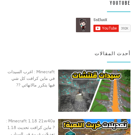
YOUTUBE
أحدث المقالات
Minecraft : اغرب السيدات
في ماين كرافت كل شي
فيها يتكرر مالانهائي ??
Minecraft 1.18 21w40a :
? ماين كرافت تحديث 1.18
تعديلات غريبة في السناب