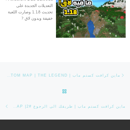
التعديلات الجدبدة على
تحديث 1.18 وصارت اللعبة
خفيفة وبدون لاق ?
تصفح التدوينة
Previous post
ماين كرافت كستم ماب | CUSTOM MAP | THE LEGEND
BACK TO POST LIST
ost
ماين كرافت كستم ماب | طريقك الى الرجوع #2| CUSTOM MAP