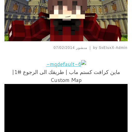
SsEluxX-Admin
by
|
منشور
07/02/2014
ماين كرافت كستم ماب | طريقك الى الرجوع #1|
Custom Map