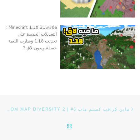
Minecraft 1.18 21w38a :
التعديلات الجدبدة على
تحديث 1.18 وصارت اللعبة
خفيفة وبدون لاق ?
تصفح التدوينة
Previous post
ماين كرافت كستم ماب MINECRAFT CUSTOM MAP DIVERSITY 2 | #6
BACK TO POST LIST
ost