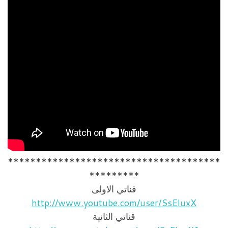
**************************************
*********
قناتي الاولى
http://www.youtube.com/user/SsEluxX
قناتي الثانية