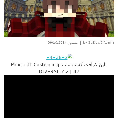
SsEluxX-Admin
by
|
منشور
09/10/2014
ماين كرافت كستم ماب Minecraft Custom map
DIVERSITY 2 | #7