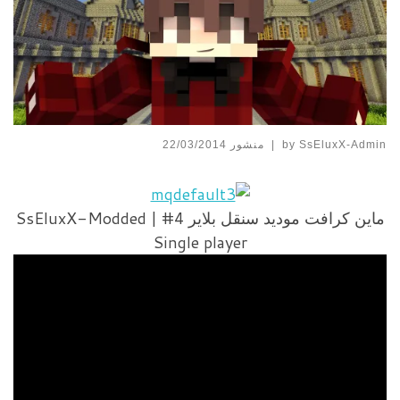
SsEluxX-Admin
by
|
منشور
22/03/2014
ماين كرافت موديد سنقل بلاير 4# | SsEluxX-Modded
Single player