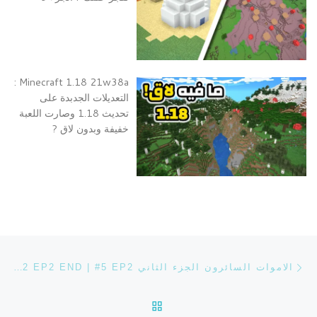
Minecraft 1.18 21w38a :
التعديلات الجدبدة على
تحديث 1.18 وصارت اللعبة
خفيفة وبدون لاق ?
تصفح التدوينة
Previous post
الاموات السائرون الجزء الثاني THE WALKING DEAD SEASON 2 EP2 END | #5 EP2
BACK TO POST LIST