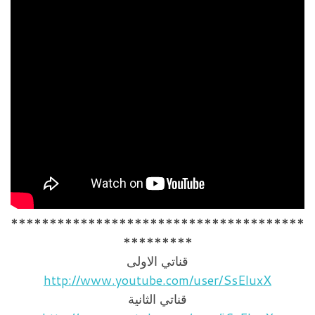
**************************************
*********
قناتي الاولى
http://www.youtube.com/user/SsEluxX
قناتي الثانية