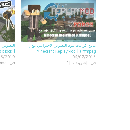
ماين كرافت مود التصوير الاحترافي مع (
التصوير ا
| MCPE/w10 : command block
Minecraft ReplayMod | ( ffmpeg
06/2019
04/07/2016
في "|شروحات|"
في "Home"