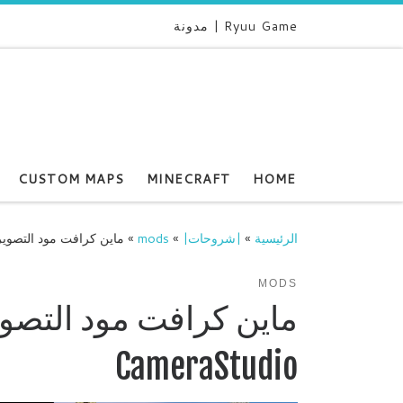
Ryuu Game | مدونة
CUSTOM MAPS
MINECRAFT
HOME
الرئيسية
»
|شروحات|
»
mods
»
ماين كرافت مود التصوير الاحترافي | io
MODS
CameraStudio