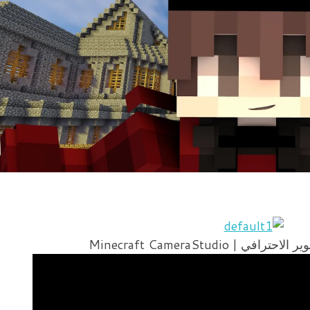
| Minecraft CameraStudio