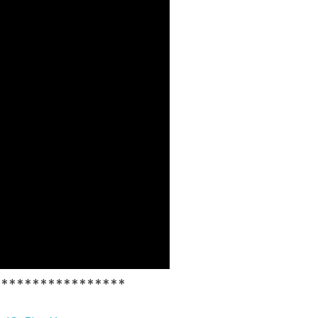
*****************