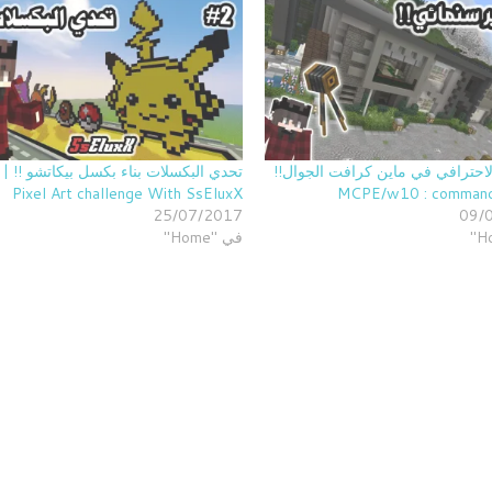
لاحترافي في ماين كرافت الجوال!!
Pixel Art challenge With SsEluxX
25/07/2017
09/
في "Home"