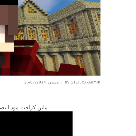
SsEluxX-Admin
by
|
منشور
25/07/2014
ماين كرافت مود التصوير الاحترافي 