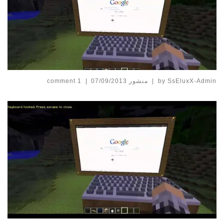
SsEluxX-Admin
by
|
منشور
07/09/2013
|
1 comment