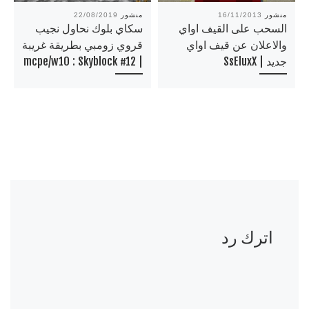
منشور
16/11/2013
منشور
22/08/2019
السحب على القيف اواي
سكاي بلوك نحاول نجيب
والاعلان عن قيف اواي
قروي زومبي بطريقة غريبة
جديد | SsEluxX
| mcpe/w10 : Skyblock #12
اترك رد