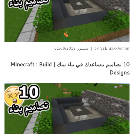
SsEluxX-Admin
by
|
منشور
01/06/2019
10 تصاميم بتساعدك في بناء بيتك | Minecraft : Build
Designs