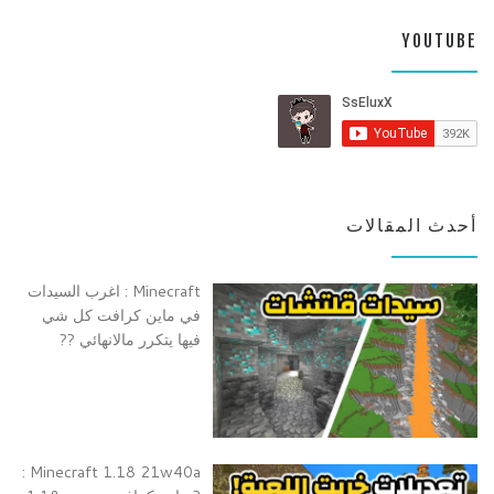
YOUTUBE
أحدث المقالات
Minecraft : اغرب السيدات
في ماين كرافت كل شي
فيها يتكرر مالانهائي ??
Minecraft 1.18 21w40a :