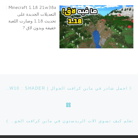
Minecraft 1.18 21w38a :
التعديلات الجدبدة على
تحديث 1.18 وصارت اللعبة
خفيفة وبدون لاق ?
تصفح التدوينة
Previous post
اجمل شادر في ماين كرافت الجوال | MCPE/W10 : SHADER
BACK TO POST LIST
ost
تعلم كيف تسوي الات الريدستون في ماين كرافت الجوال | MCPE/W10 : REDSTONE