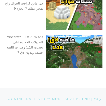
في ماين كرافت الجوال راح
تفجر عقلك ? الجزء 9
Minecraft 1.18 21w38a :
التعديلات الجدبدة على
تحديث 1.18 وصارت اللعبة
خفيفة وبدون لاق ?
تصفح التدوينة
Previous post
MINECRAFT STORY MODE SE2 EP2 END | #3 قصة ماين كرافت النهاية السرية للعبة