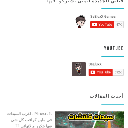
قناتي الجديدة اتمنى تشتركوا فيها
YOUTUBE
أحدث المقالات
Minecraft : اغرب السيدات
في ماين كرافت كل شي
فيها يتكرر مالانهائي ??