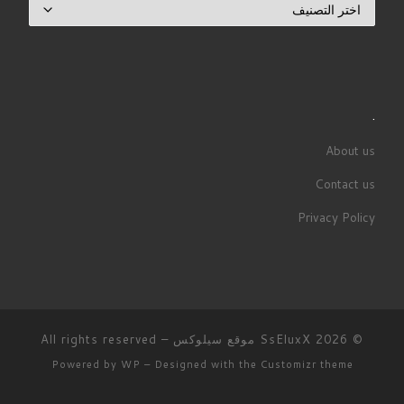
.
About us
Contact us
Privacy Policy
© 2026
SsEluxX موقع سيلوكس
– All rights reserved
Powered by
WP
– Designed with the
Customizr theme