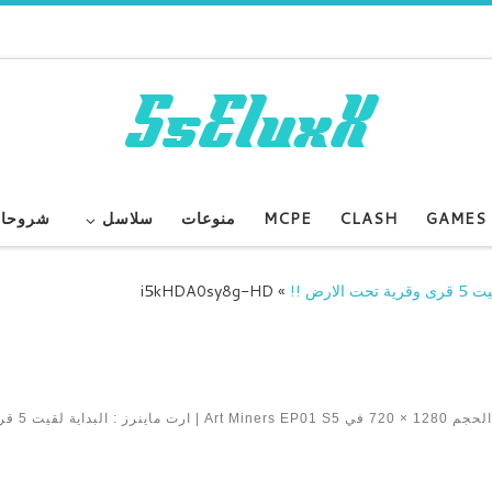
GAMES
CLASH
MCPE
منوعات
سلاسل
شروحا
i5kHDA0sy8g-HD
»
 الحجم
1280 × 720
في
Art Miners EP01 S5 | ارت ماينرز