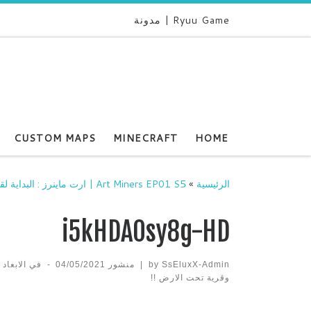
Ryuu Game | مدونة
CUSTOM MAPS
MINECRAFT
HOME
الرئيسية
»
Art Miners EP01 S5 | ارت ماينرز : البداية لقيت 5 قرى وقرية تحت الارض !!
i5kHDA0sy8g-HD
SsEluxX-Admin
by
|
منشور
04/05/2021
-
في الابعاد
وقرية تحت الارض !!