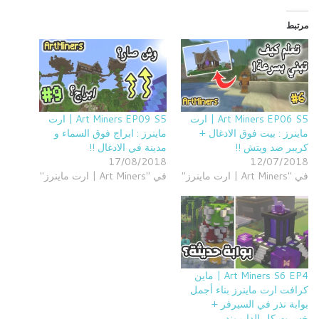
مرتبط
Art Miners EP06 S5 | ارت
Art Miners EP09 S5 | ارت
ماينرز : بيت فوق الادغال +
ماينرز : ابراج فوق السماء و
كريبر ضد ويتش !!
مدينة في الادغال !!
17/08/2018
12/07/2018
في "Art Miners | ارت ماينرز"
في "Art Miners | ارت ماينرز"
Art Miners S6 EP4 | ماين
كرافت ارت ماينرز بناء أجمل
بوابة نذر في السيرفر +
خسرت كل الدايموند