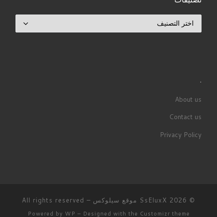
تصنيفات
.
About us
Contact us
Privacy Policy
© 2026
SsEluxX موقع سيلوكس
– All rights reserved
Powered by
WP
– Designed with the
Customizr theme