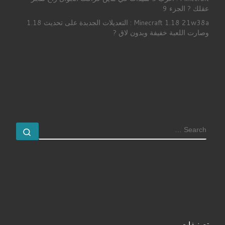
عقلك ? الجزء 9
Minecraft 1.18 21w38a : التعديلات الجدبدة على تحديث 1.18
وصارت اللعبة خفيفة وبدون لاق ?
SEARCH
earch …
تصنيفات