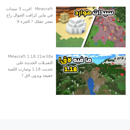
Minecraft : اغرب 5 سيدات
في ماين كرافت الجوال راح
تفجر عقلك ? الجزء 9
Minecraft 1.18 21w38a :
التعديلات الجدبدة على
تحديث 1.18 وصارت اللعبة
خفيفة وبدون لاق ?
تصفح التدوينة
Previous post