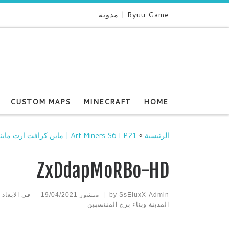
Ryuu Game | مدونة
CUSTOM MAPS
MINECRAFT
HOME
الرئيسية
»
Art Miners S6 EP21 | ماين كرافت ارت ماينرز شغل في المدينة وبناء برج المنتسبين
ZxDdapMoRBo-HD
SsEluxX-Admin
by
|
منشور
19/04/2021
-
في الابعاد
المدينة وبناء برج المنتسبين