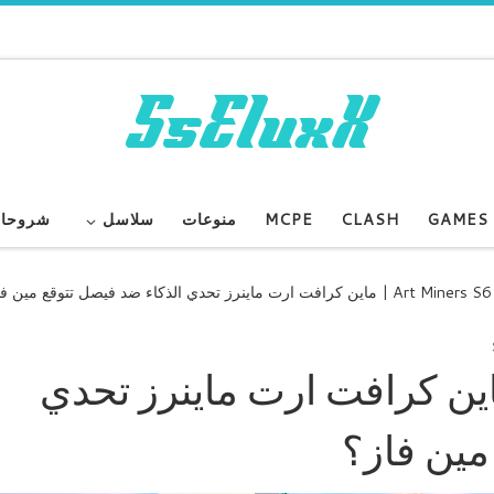
GAMES
CLASH
MCPE
منوعات
سلاسل
شروحا
ين كرافت ارت ماينرز تحدي الذكاء ضد فيصل تتوقع مين فاز؟
Art Miners S | ماين كرافت ارت ماينرز تحدي
مين فاز؟