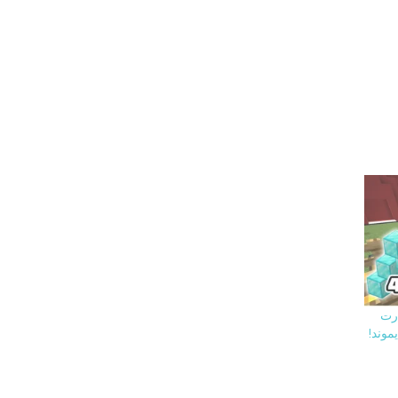
فت ارت