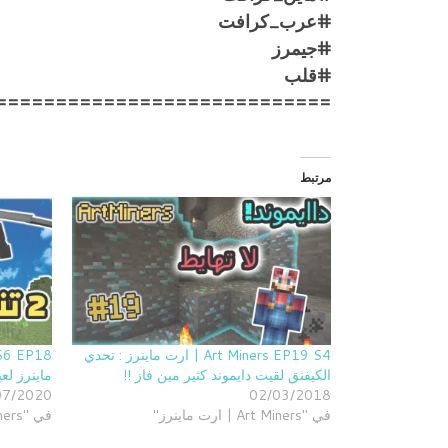
#عرب_كرافت
#جيمرز
#قلب
============================
مرتبط
Art Miners EP19 S4 | ارت ماينرز : تحدي
الكيفنق لقيت دايموند كثير مين فاز !!
ماينرز لعب
07/2020
02/03/2018
في "Art Miners | ارت ماينرز"
في "Art Miners | ارت ماينرز"