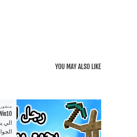
YOU MAY ALSO LIKE
منشور
فت الجوال
MCP
الي ي
الجوال