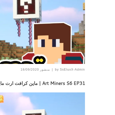
SsEluxX-Admin
by
|
منشور
18/09/2020
Art Miners S6 EP31 | ماين كرافت ارت ماينرز تحدي الذكاء ضد فيصل تتوقع مين فاز؟