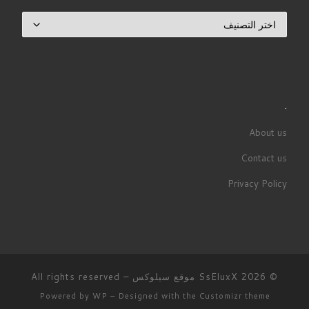
تصنيفات
.
About us
Contact us
Privacy Policy
© 2026
SsEluxX موقع سيلوكس
– All rights reserved
Powered by
WP
– Designed with the
Customizr theme