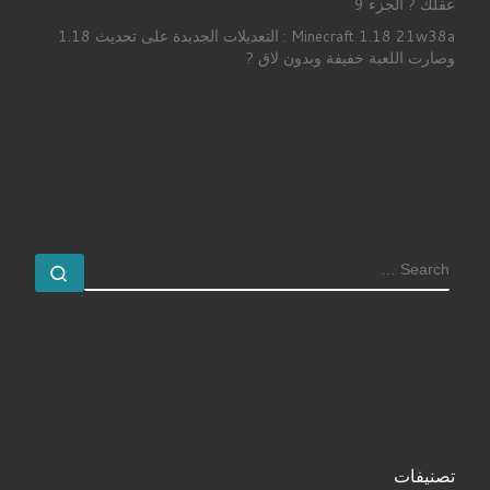
عقلك ? الجزء 9
Minecraft 1.18 21w38a : التعديلات الجدبدة على تحديث 1.18
وصارت اللعبة خفيفة وبدون لاق ?
SEARCH
earch …
تصنيفات