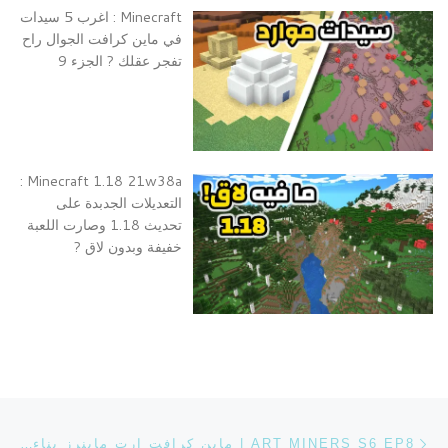
Minecraft : اغرب 5 سيدات
في ماين كرافت الجوال راح
تفجر عقلك ? الجزء 9
Minecraft 1.18 21w38a :
التعديلات الجدبدة على
تحديث 1.18 وصارت اللعبة
خفيفة وبدون لاق ?
تصفح التدوينة
Previous post
ART MINERS S6 EP8 | ماين كرافت ارت ماينرز بناء اول محل لنا في السباون + تطورنا كثير ?