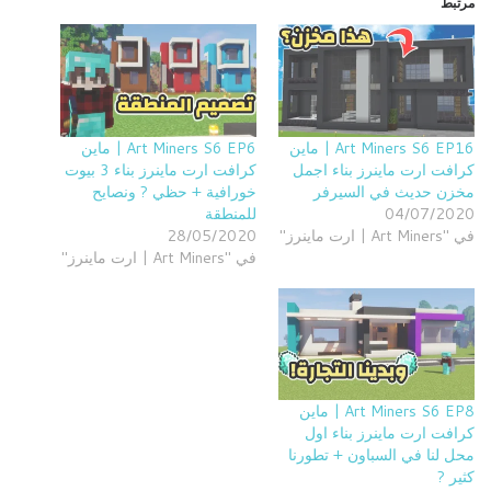
مرتبط
Art Miners S6 EP16 | ماين
Art Miners S6 EP6 | ماين
كرافت ارت ماينرز بناء اجمل
كرافت ارت ماينرز بناء 3 بيوت
مخزن حديث في السيرفر
خورافية + حظي ? ونصايح
04/07/2020
للمنطقة
في "Art Miners | ارت ماينرز"
28/05/2020
في "Art Miners | ارت ماينرز"
Art Miners S6 EP8 | ماين
كرافت ارت ماينرز بناء اول
محل لنا في السباون + تطورنا
كثير ?