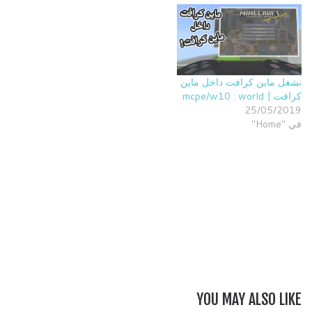
نشغل ماين كرافت داخل ماين
كرافت | mcpe/w10 : world
25/05/2019
في "Home"
YOU MAY ALSO LIKE