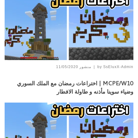
SsEluxX-Admin
by
|
منشور
11/05/2020
MCPE/W10 | اختراعات رمضان مع الملك السوري
وضياء سوينا مأذنه و طاولة الافطار