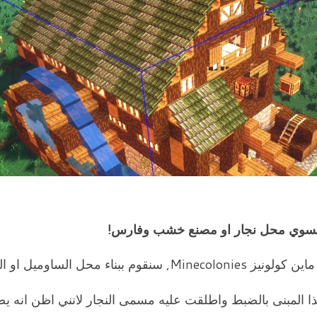
محل الساوميل او النجار.
ا المبنى بالضبط واطلقت عليه مسمى النجار لانني اظن انه يص