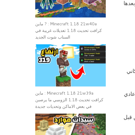
لساوميل ولكن ما اعترض الطريق انه يجب ترقية مبنى اللامبر جاك الى لفل 3 وبعدها
Minecraft 1.18 21w40a : ? ماين
كرافت تحديث 1.18 تعديلات غريبة في
السناب شوت الجديد
بامكاني
لساوميل ودفعت 64 حبه خشب عادي
Minecraft 1.18 21w39a : ماين
كرافت تحديث 1.18 الزومبي ما يرصبن
في بعض الاماكن وتحديات جديدة
 قبل