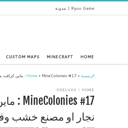
Ryuu Game | مدونة
CUSTOM MAPS
MINECRAFT
HOME
الرئيسية
»
MineColonies #17 : ماين كرافت مود باك نسوي محل نجار او مصنع خشب وفارس!
»
Home
SSELUXX
HOME
nies #17
نجار او مصنع خشب وف