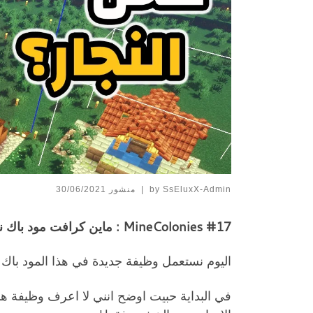
SsEluxX-Admin
by
|
منشور
30/06/2021
MineColonies #17 : ماين كرافت مود باك نسوي محل نجار او مصنع خشب وفارس!
اليوم نستعمل وظيفة جديدة في هذا المود باك ماين كولونيز Minecolonies, سنقوم ببناء 
في البداية حبيت اوضح انني لا اعرف وظيفة هذ