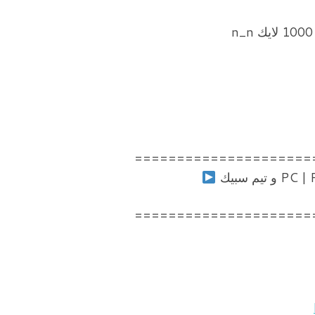
=====================
=====================