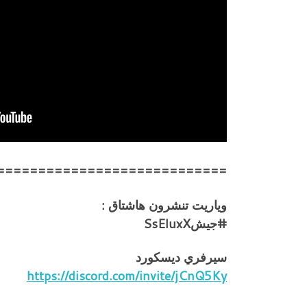
============================
وياريت تنشرون هاشتاق :
#جيشSsEluxX
سيرفري ديسكورد
https://discord.com/invite/jCnQ5Ky