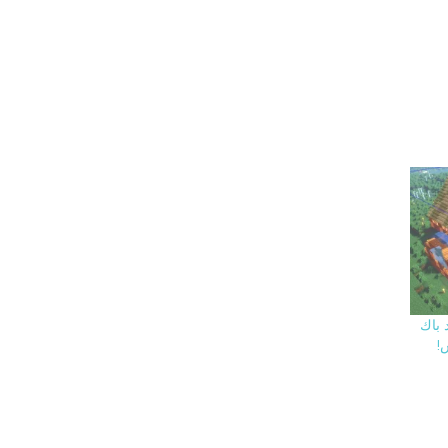
مود باك
!