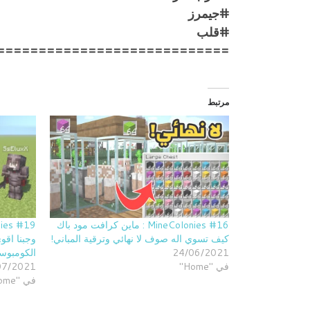
#جيمرز
#قلب
============================
مرتبط
MineColonies #16 : ماين كرافت مود باك
كيف تسوي اله صوف لا نهائي وترقية المباني!
وجبنا اقو
24/06/2021
الكومبوست
في "Home"
07/2021
في "Home"