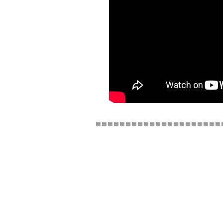
=====================