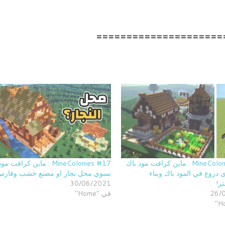
=====================
MineColonies #19 : ماين كرافت مود باك
MineColonies #17 : ماين كرافت 
ى دروع في المود باك وبناء
نسوي محل نجار او مصنع خشب وفارس
ر!
30/06/2021
26/
في "Home"