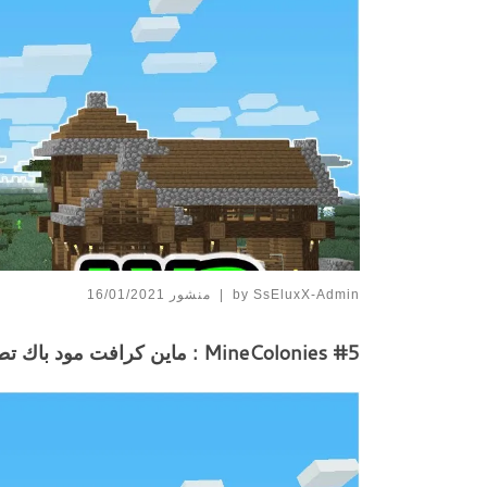
SsEluxX-Admin
by
|
منشور
16/01/2021
MineColonies #5 : ماين كرافت مود باك تطوير وترقية البيوت + كريبر يختفي؟