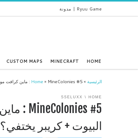
Ryuu Game | مدونة
CUSTOM MAPS
MINECRAFT
HOME
الرئيسية
»
MineColonies #5 : ماين كرافت مود باك تطوير وترقية البيوت + كريبر يختفي؟
»
Home
SSELUXX
HOME
lonies #5
البيوت + كريبر يختفي؟