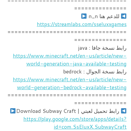
==================================
===============
للدعم هنا n_n
https://streamlabs.com/sseluxxgames
==================================
===============
رابط نسخة جافا : java
https://www.minecraft.net/en-us/article/new-
world-generation-java-available-testing
رابط نسخة الجوال : bedrock
https://www.minecraft.net/en-us/article/new-
world-generation-bedrock-available-testing
==================================
===============
رابط تحميل لعبتي | Download Subway Craft
https://play.google.com/store/apps/details?
id=com.SsEluxX.SubwayCraft