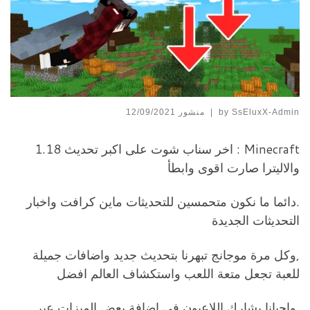
SsEluxX-Admin
by
|
منشور
12/09/2021
Minecraft : اخر سناب شوت على اكبر تحديث 1.18
والاليترا صارت اقوى وابطأ
.دائما ما نكون متحمسين للتحديثات ماين كرافت واخبار
التحديثات الجديدة
,وكل مرة موجانج تبهرنا بتحديث جديد واضافات جميلة
للعبة تجعل متعة اللعب واستكشاف العالم افضل
.واحيانا يشارك اللاعبون في اضافة بعض الميزات عبر