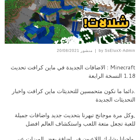
SsEluxX-Admin
by
|
منشور
20/08/2021
Minecraft : الاضافات الجديدة في ماين كرافت تحديث
1.18 النسخة الرابعة
.دائما ما نكون متحمسين للتحديثات ماين كرافت واخبار
التحديثات الجديدة
,وكل مرة موجانج تبهرنا بتحديث جديد واضافات جميلة
للعبة تجعل متعة اللعب واستكشاف العالم افضل
.واحيانا يشارك اللاعبون في اضافة بعض الميزات عبر