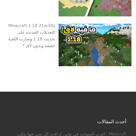
Minecraft 1.18 21w38a :
التعديلات الجدبدة على
تحديث 1.18 وصارت اللعبة
خفيفة وبدون لاق ?
أحدث المقالات
Minecraft : اغرب السيدات في ماين كرافت كل شي فيها يتكرر