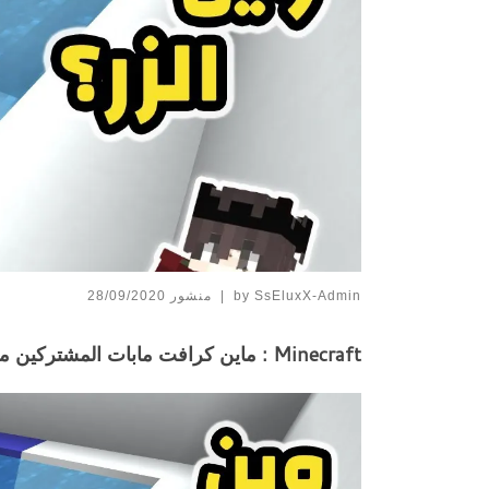
SsEluxX-Admin
by
|
منشور
28/09/2020
Minecraft : ماين كرافت مابات المشتركين ماب خاص فيني n_n!