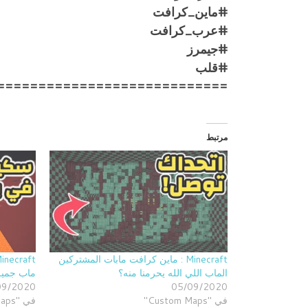
#ماين_كرافت
#عرب_كرافت
#جيمرز
#قلب
============================
مرتبط
Minecraft : ماين كرافت مابات المشتركين
الماب اللي الله يحرمنا منه؟
ماب جمي
09/2020
05/09/2020
في "Custom Maps"
في "Custom Maps"