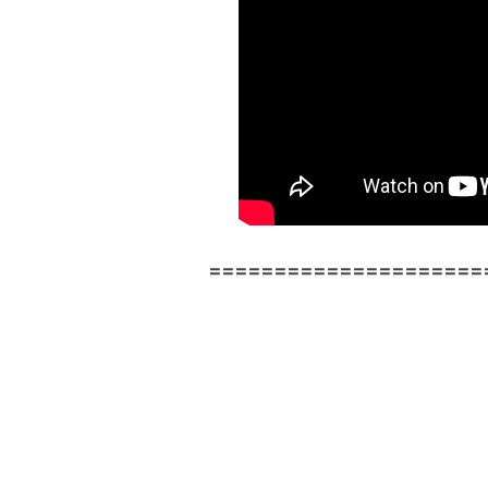
=====================