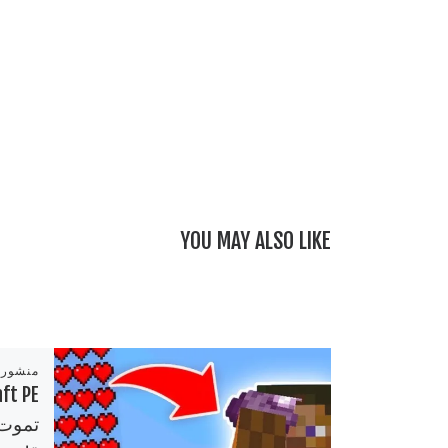
YOU MAY ALSO LIKE
منشور
Minecraf : اغرب 6 سيدات في
راح تفجر
تموت 