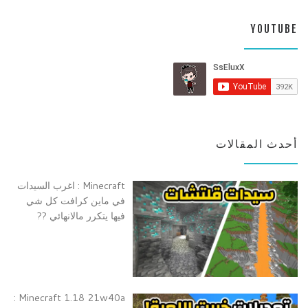
YOUTUBE
أحدث المقالات
Minecraft : اغرب السيدات
في ماين كرافت كل شي
فيها يتكرر مالانهائي ??
Minecraft 1.18 21w40a :