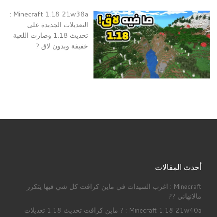
Minecraft 1.18 21w38a :
التعديلات الجدبدة على
تحديث 1.18 وصارت اللعبة
خفيفة وبدون لاق ?
أحدث المقالات
Minecraft : اغرب السيدات في ماين كرافت كل شي فيها يتكرر
مالانهائي ??
Minecraft 1.18 21w40a : ? ماين كرافت تحديث 1.18 تعديلات