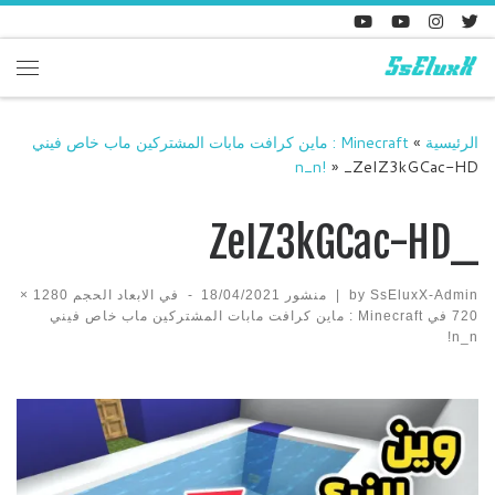
Skip to content
enu
الرئيسية
»
Minecraft : ماين كرافت مابات المشتركين ماب خاص فيني
n_n!
»
_ZeIZ3kGCac-HD
_ZeIZ3kGCac-HD
SsEluxX-Admin
by
|
منشور
18/04/2021
-
في الابعاد الحجم
1280 ×
720
في
Minecraft : ماين كرافت مابات المشتركين ماب خاص فيني
n_n!
Images navigation