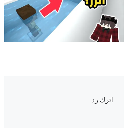
اترك رد