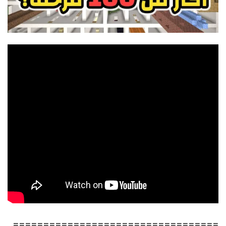
==================================