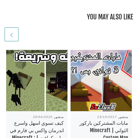
YOU MAY ALSO LIKE
منشور
23/10/2017
منشور
29/04/2020
مابات المشتركين باركور
كيف تسوي اسهل واسرع
الثواني | Minecraft
اندرمان واكس بي فارم في
Custom Map
ماين كرافت | Minecraft :