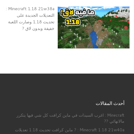
Minecraft 1.18 21w38a :
التعديلات الجدبدة على
تحديث 1.18 وصارت اللعبة
خفيفة وبدون لاق ?
أحدث المقالات
Minecraft : اغرب السيدات في ماين كرافت كل شي فيها يتكرر
مالانهائي ??
Minecraft 1.18 21w40a : ? ماين كرافت تحديث 1.18 تعديلات