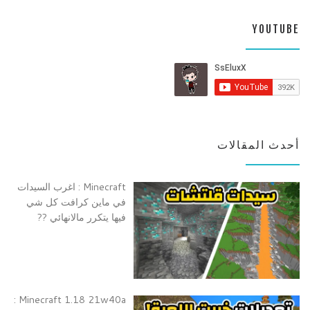
YOUTUBE
أحدث المقالات
Minecraft : اغرب السيدات
في ماين كرافت كل شي
فيها يتكرر مالانهائي ??
Minecraft 1.18 21w40a :