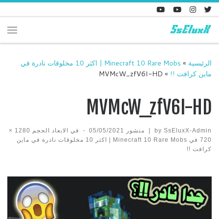
Skip to content
enu
الرئيسية
»
Minecraft 10 Rare Mobs | اكثر 10 مخلوقات نادرة في
ماين كرافت !!
»
MVMcW_zfV6I-HD
MVMcW_zfV6I-HD
SsEluxX-Admin
by
|
منشور
05/05/2021
-
في الابعاد الحجم
1280 ×
720
في
Minecraft 10 Rare Mobs | اكثر 10 مخلوقات نادرة في ماين
كرافت !!
Images navigation