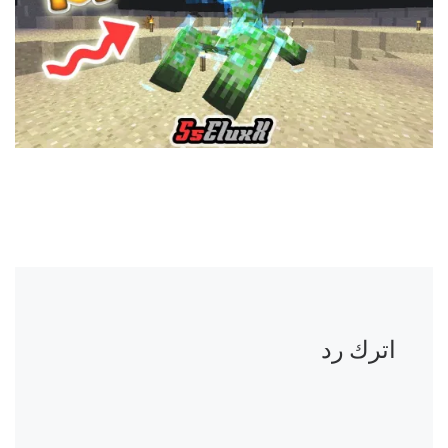
اترك رد