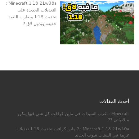
Minecraft 1.18 21w38a :
التعديلات الجدبدة على
تحديث 1.18 وصارت اللعبة
خفيفة وبدون لاق ?
أحدث المقالات
Minecraft : اغرب السيدات في ماين كرافت كل شي فيها يتكرر
مالانهائي ??
Minecraft 1.18 21w40a : ? ماين كرافت تحديث 1.18 تعديلات
غريبة في السناب شوت الجديد