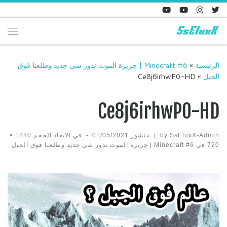
Skip to content
enu
الرئيسية
»
Minecraft #6 | جزيرة الموت ندور شي جديد وطلعنا فوق
الجبل
»
Ce8j6irhwP0-HD
Ce8j6irhwP0-HD
SsEluxX-Admin
by
|
منشور
01/05/2021
-
في الابعاد الحجم
1280 ×
720
في
Minecraft #6 | جزيرة الموت ندور شي جديد وطلعنا فوق الجبل
Images navigation