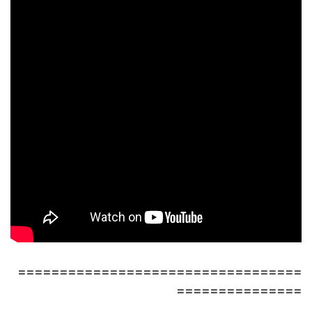
==================================
===============