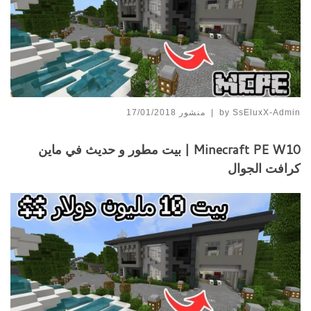
SsEluxX-Admin
by
|
منشور
17/01/2018
Minecraft PE W10 | بيت مطور و حديث في ماين
كرافت الجوال