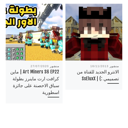
منشور
16/11/2013
منشور
27/07/2020
الانترو الجديد للقناة من
Art Miners S6 EP22 | ماين
تصميمي :) | SsEluxX
كرافت ارت ماينرز بطولة
سباق الاحصنة على جائزة
اسطورية