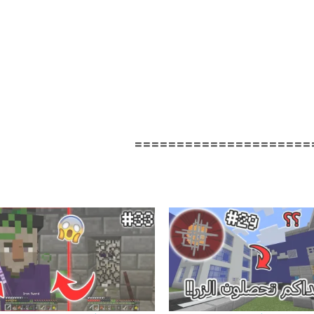
=====================