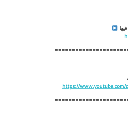
 فيها
h
=====================
https://www.youtube.co
=====================