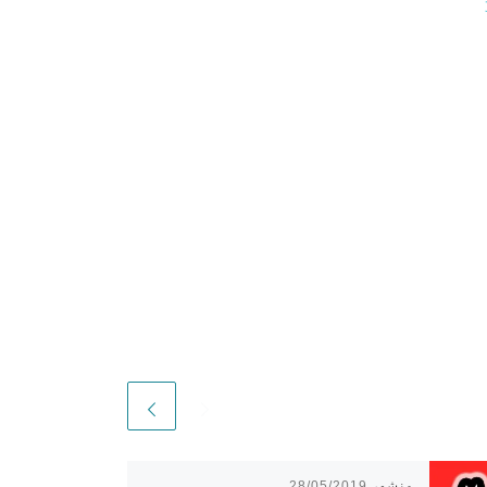
 #33
منشور
28/05/2019