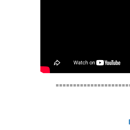
=====================